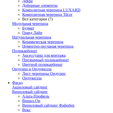
Декра
Доборные элементы
Композитная черепица LUXARD
Композитная черепица Tilcor
Все категории (7)
Модульная черепица
Будмат
Гранд Лайн
Натуральная черепица
Керамическая черепица
Цементно-песчаная черепица
Поликарбонат
Аксессуары для монтажа
Прозрачный поликарбонат
Цветной поликарбонат
Ондулин и Ондувилла
Лист черепицы Ондулин
Ондувилла
Фасад
Акриловый сайдинг
Виниловый сайдинг
Альта-Профиль
Винил-Он
Виниловый сайдинг Файнбер
Вокс