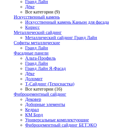
Гранд Лайн
Дёке
Все категории (9)
Искусственный камень
Искусственный камень Каньон для фасада
Кирисс
Металлический сайдинг
Металлический сайдинг Гранд Лайн
Софиты металлические
Гранд Лайн
Фасадные панели
Альта-Профиль
Гранд Лайн
Гранд Лайн Я-Фасад
Дёке
Доломит
Т-Сайдинг (Техоснастка)
Все категории (16)
Фиброцементный сайдинг
Дековер
Доборные элементы
Кедрал
КМ Борд
Универсальные комплектующие
Фиброцементный сайдинг БЕТЭКО