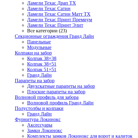
Ламели Техас Драп ТХ
Ламели Техас Сатин
Ламели Техас Сатин Матт ТХ
Ламели Техас Принт Премиум
Ламели Техас Принт Элит
Все категории (23)
Секционные ограждения Гранд Лайн
Панельные
Модульные
Колпаки на забор
Колпак 38×38
Колпак 38×51
Колпак 51×51
Гранд Лайн
Парапеты на забор
Двухскатные парапеты на забор
Плоские парапеты на забор
Волновой профиль для забора
Волновой профиль Гранд Лайн
Полустолбы и колпаки
Гранд Лайн
Фурнитура Локинокс
Аксессуары
Замки Локинокс
Комплекты замков Локинокс для ворот и калиток