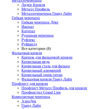
Металлочерепица
Лидер Кровля
Металл Профиль
Металлочерепица Гранд Лайн
Гибкая черепица
Гибкая черепица Дёке
Икопал
Катепал
Рулонная черепица
Руфлекс
Руфшилд
Все категории (8)
Фальцевая кровля
Крепеж для фальцевой кровли
Кровельная медь
Кровельная сталь для фальца
Кровельный алюминий
Кровельный цинк-титан
Фальцевая кровля Гранд Лайн
Профлист для кровли
Профлист Металл Профиль для кровли
Профнастил Grand Line
Композитная черепица
АэроДек
Гранд Лайн