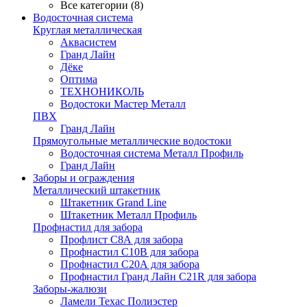
Все категории (8)
Водосточная система
Круглая металлическая
Аквасистем
Гранд Лайн
Дёке
Оптима
ТЕХНОНИКОЛЬ
Водостоки Мастер Металл
ПВХ
Гранд Лайн
Прямоугольные металлические водостоки
Водосточная система Металл Профиль
Гранд Лайн
Заборы и ограждения
Металлический штакетник
Штакетник Grand Line
Штакетник Металл Профиль
Профнастил для забора
Профлист С8А для забора
Профнастил С10В для забора
Профнастил С20А для забора
Профнастил Гранд Лайн С21R для забора
Заборы-жалюзи
Ламели Техас Полиэстер