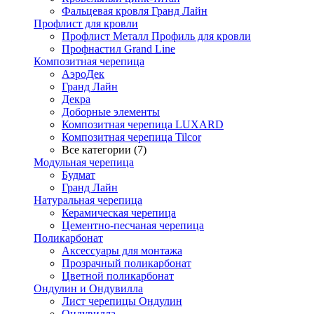
Фальцевая кровля Гранд Лайн
Профлист для кровли
Профлист Металл Профиль для кровли
Профнастил Grand Line
Композитная черепица
АэроДек
Гранд Лайн
Декра
Доборные элементы
Композитная черепица LUXARD
Композитная черепица Tilcor
Все категории (7)
Модульная черепица
Будмат
Гранд Лайн
Натуральная черепица
Керамическая черепица
Цементно-песчаная черепица
Поликарбонат
Аксессуары для монтажа
Прозрачный поликарбонат
Цветной поликарбонат
Ондулин и Ондувилла
Лист черепицы Ондулин
Ондувилла