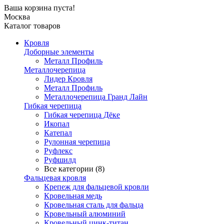
Ваша корзина пуста!
Москва
Каталог товаров
Кровля
Доборные элементы
Металл Профиль
Металлочерепица
Лидер Кровля
Металл Профиль
Металлочерепица Гранд Лайн
Гибкая черепица
Гибкая черепица Дёке
Икопал
Катепал
Рулонная черепица
Руфлекс
Руфшилд
Все категории (8)
Фальцевая кровля
Крепеж для фальцевой кровли
Кровельная медь
Кровельная сталь для фальца
Кровельный алюминий
Кровельный цинк-титан