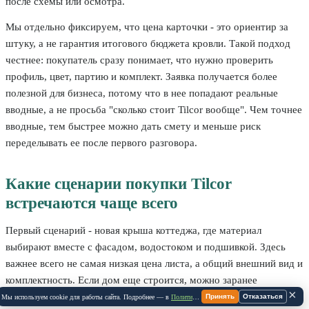
после схемы или осмотра.
Мы отдельно фиксируем, что цена карточки - это ориентир за
штуку, а не гарантия итогового бюджета кровли. Такой подход
честнее: покупатель сразу понимает, что нужно проверить
профиль, цвет, партию и комплект. Заявка получается более
полезной для бизнеса, потому что в нее попадают реальные
вводные, а не просьба "сколько стоит Tilcor вообще". Чем точнее
вводные, тем быстрее можно дать смету и меньше риск
переделывать ее после первого разговора.
Какие сценарии покупки Tilcor
встречаются чаще всего
Первый сценарий - новая крыша коттеджа, где материал
выбирают вместе с фасадом, водостоком и подшивкой. Здесь
важнее всего не самая низкая цена листа, а общий внешний вид и
комплектность. Если дом еще строится, можно заранее
×
согласовать цвет кровли, цвет водостока, оттенок фасада,
Принять
Отказаться
Мы используем cookie для работы сайта. Подробнее — в
Политике Cookie
.