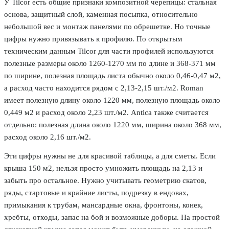
У Tilcor есть общие признаки композитной черепицы: стальная
основа, защитный слой, каменная посыпка, относительно
небольшой вес и монтаж панелями по обрешетке. Но точные
цифры нужно привязывать к профилю. По открытым
техническим данным Tilcor для части профилей используются
полезные размеры около 1260-1270 мм по длине и 368-371 мм
по ширине, полезная площадь листа обычно около 0,46-0,47 м2,
а расход часто находится рядом с 2,13-2,15 шт./м2. Roman
имеет полезную длину около 1220 мм, полезную площадь около
0,449 м2 и расход около 2,23 шт./м2. Antica также считается
отдельно: полезная длина около 1220 мм, ширина около 368 мм,
расход около 2,16 шт./м2.
Эти цифры нужны не для красивой таблицы, а для сметы. Если
крыша 150 м2, нельзя просто умножить площадь на 2,13 и
забыть про остальное. Нужно учитывать геометрию скатов,
ряды, стартовые и крайние листы, подрезку в ендовах,
примыкания к трубам, мансардные окна, фронтоны, конек,
хребты, отходы, запас на бой и возможные доборы. На простой