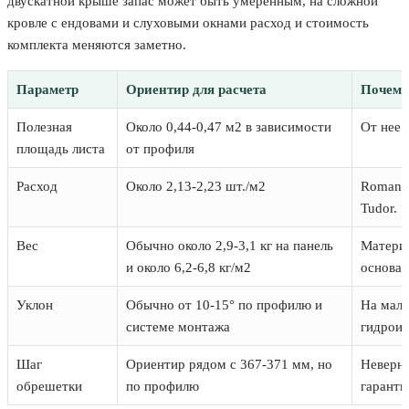
двускатной крыше запас может быть умеренным, на сложной
кровле с ендовами и слуховыми окнами расход и стоимость
комплекта меняются заметно.
Параметр
Ориентир для расчета
Почему
Полезная
Около 0,44-0,47 м2 в зависимости
От нее 
площадь листа
от профиля
Расход
Около 2,13-2,23 шт./м2
Roman и
Tudor.
Вес
Обычно около 2,9-3,1 кг на панель
Материа
и около 6,2-6,8 кг/м2
основан
Уклон
Обычно от 10-15° по профилю и
На малы
системе монтажа
гидроиз
Шаг
Ориентир рядом с 367-371 мм, но
Неверны
обрешетки
по профилю
гаранти