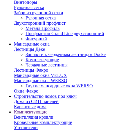
Винтопоры
Рулонная сетка
Забор из рулонной сетки
Рулонная сетка
Двухсторонний профлист
Металл Профиль
Профнастил Grand Line двухсторонний
Фигурный
Мансардные окна
Лестницы Дёке
Запчасти к чердачным лестницам Docke
Комплектующие
Чердачные лестницы
Лестницы Факро
Мансардные окна VELUX
Мансардные окна WERSO
Глухие мансардные окна WERSO
Окна Факро
Строительство домов под ключ
Дома из СИП панелей
Каркасные дома
Комплектующие
Вентиляция кровли
Кровельные комплектующие
Утеплители