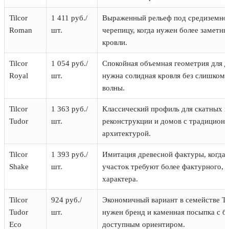
Tilcor
1 411 руб./
Выраженный рельеф под средиземн
Roman
шт.
черепицу, когда нужен более заметн
кровли.
Tilcor
1 054 руб./
Спокойная объемная геометрия для д
Royal
шт.
нужна солидная кровля без слишком 
волны.
Tilcor
1 363 руб./
Классический профиль для скатных 
Tudor
шт.
реконструкции и домов с традицион
архитектурой.
Tilcor
1 393 руб./
Имитация древесной фактуры, когда 
Shake
шт.
участок требуют более фактурного, 
характера.
Tilcor
924 руб./
Экономичный вариант в семействе Til
Tudor
шт.
нужен бренд и каменная посыпка с б
Eco
доступным ориентиром.