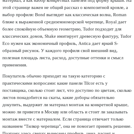
материал, а как набор конкретных панелей под форму крыши. На
этой странице важен не общий рассказ о композитной кровле, а
выбор профиля: Bond выглядит как классическая волна, Roman
ближе к выраженной средиземноморской черепице, Royal дает
более спокойную объемную геометрию, Tudor подходит для
классических домов, Shake имитирует древесную фактуру, Tudor
Eco нужен как экономичный профиль, Antica дает яркий S-
образный рисунок. У каждого профиля свой внешний вид,
полезная площадь листа, расход, доступные оттенки и смысл
применения.
Покупатель обычно приходит на такую категорию с
практическими вопросами: какие панели Tilcor есть у
поставщика, сколько стоит лист, что доступно по цветам, сколько
листов понадобится на скаты, какие доборы обязательно
докупить, выдержит ли материал монтаж на конкретной крыше,
можно ли привезти в Москву или область и стоит ли заказывать
монтаж вместе с материалом. Если страница отвечает только
названием "Тилкор черепица", она не помогает принять решение.
Поэтому здесь сверху вынесены профиль, цена, расчет и