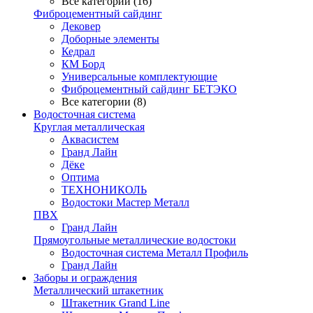
Все категории (16)
Фиброцементный сайдинг
Дековер
Доборные элементы
Кедрал
КМ Борд
Универсальные комплектующие
Фиброцементный сайдинг БЕТЭКО
Все категории (8)
Водосточная система
Круглая металлическая
Аквасистем
Гранд Лайн
Дёке
Оптима
ТЕХНОНИКОЛЬ
Водостоки Мастер Металл
ПВХ
Гранд Лайн
Прямоугольные металлические водостоки
Водосточная система Металл Профиль
Гранд Лайн
Заборы и ограждения
Металлический штакетник
Штакетник Grand Line