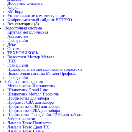
Доборные элементы
Кедрал
КМ Борд
Универсальные комплектующие
Фиброцементный сайдинг БЕТЭКО
Все категории (8)
Водосточная система
Круглая металлическая
Аквасистем
Гранд Лайн
Дёке
Оптима
ТЕХНОНИКОЛЬ
Водостоки Мастер Металл
ПВХ
Гранд Лайн
Прямоугольные металлические водостоки
Водосточная система Металл Профиль
Гранд Лайн
Заборы и ограждения
Металлический штакетник
Штакетник Grand Line
Штакетник Металл Профиль
Профнастил для забора
Профлист С8А для забора
Профнастил С10В для забора
Профнастил С20А для забора
Профнастил Гранд Лайн С21R для забора
Заборы-жалюзи
Ламели Техас Полиэстер
Ламели Техас Драп ТХ
Ламели Техас Сатин