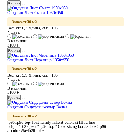
Купить
Ондулин Лист Смарт 1950х950
Заказ от 30 м2
Вес, кг:
6,3
Длина, см:
195
* Цвет:
В наличии
3100 ₽
Купить
Ондулин Лист Черепица 1950х950
Заказ от 30 м2
Вес, кг:
5,9
Длина, см:
195
* Цвет:
В наличии
3100 ₽
Купить
Ондулин Ондуфлеш-супер Волна
Заказ от 30 м2
.p96,.p96-top{font-family:inherit;color:#211f1c;line-
height:1.62}.p96 *,.p96-top *{box-sizing:border-box}.p96
a{color:#5e4b20}.p96..