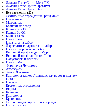
Ламели Техас Сатин Матт ТХ
Ламели Техас Принт Премиум
Ламели Техас Принт Элит
Все категории (23)
Секционные ограждения Гранд Лайн
Панельные
Модульные
Колпаки на забор
Колпак 38×38
Колпак 38×51
Колпак 51×51
Гранд Лайн
Парапеты на забор
Двухскатные парапеты на забор
Плоские парапеты на забор
Волновой профиль для забора
Волновой профиль Гранд Лайн
Полустолбы и колпаки
Гранд Лайн
Фурнитура Локинокс
Аксессуары
Замки Локинокс
Комплекты замков Локинокс для ворот и калиток
Петли
Планки
Временные ограждения
Ворота
Калитки
Комплекты
Крепления
Основания для временных ограждений
Панели и секции