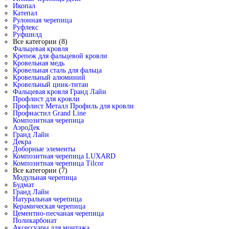
Икопал
Катепал
Рулонная черепица
Руфлекс
Руфшилд
Все категории (8)
Фальцевая кровля
Крепеж для фальцевой кровли
Кровельная медь
Кровельная сталь для фальца
Кровельный алюминий
Кровельный цинк-титан
Фальцевая кровля Гранд Лайн
Профлист для кровли
Профлист Металл Профиль для кровли
Профнастил Grand Line
Композитная черепица
АэроДек
Гранд Лайн
Декра
Доборные элементы
Композитная черепица LUXARD
Композитная черепица Tilcor
Все категории (7)
Модульная черепица
Будмат
Гранд Лайн
Натуральная черепица
Керамическая черепица
Цементно-песчаная черепица
Поликарбонат
Аксессуары для монтажа