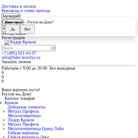
Доставка и оплата
Контакты и схема проезда
Закладки
0
Сравнение
0
Ваш город —
Ростов-на-Дону
?
Личный кабинет
Авторизация
Регистрация
×
+7 (495) 021-63-97
info@lider-krovlya.ru
Заказать звонок
Работаем с 9:00 до 20:00. Без выходных
0
0
0
Ваша корзина пуста!
Ростов-на-Дону
Каталог товаров
Кровля
Доборные элементы
Металл Профиль
Металлочерепица
Лидер Кровля
Металл Профиль
Металлочерепица Гранд Лайн
Гибкая черепица
Гибкая черепица Дёке