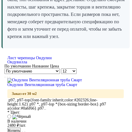
нахлесты, шаг крепежа, закрытие торцов и вентиляцию
подкровельного пространства. Если размеров пока нет,
менеджер соберет предварительную спецификацию по
фото и затем уточнит ее перед оплатой, чтобы не забыть
крепеж или важный узел.
Лист черепицы Ондулин
Ондувилла
По умолчанию
Название
Цена
Ондулин Вентиляционная труба Смарт
Заказ от 30 м2
.p97,.p97-top{font-family:inherit;color:#202326;line-
height:1.62}.p97 *,.p97-top *{box-sizing:border-box}.p97
a{color:#0a6f66}.p97..
* Цвет:
В наличии
2480 ₽/шт.
Купить