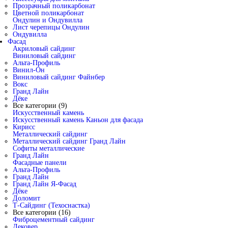
Прозрачный поликарбонат
Цветной поликарбонат
Ондулин и Ондувилла
Лист черепицы Ондулин
Ондувилла
Фасад
Акриловый сайдинг
Виниловый сайдинг
Альта-Профиль
Винил-Он
Виниловый сайдинг Файнбер
Вокс
Гранд Лайн
Дёке
Все категории (9)
Искусственный камень
Искусственный камень Каньон для фасада
Кирисс
Металлический сайдинг
Металлический сайдинг Гранд Лайн
Софиты металлические
Гранд Лайн
Фасадные панели
Альта-Профиль
Гранд Лайн
Гранд Лайн Я-Фасад
Дёке
Доломит
Т-Сайдинг (Техоснастка)
Все категории (16)
Фиброцементный сайдинг
Дековер