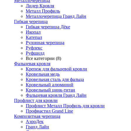
Металлочерепица
Лидер Кровля
Металл Профиль
Металлочерепица Гранд Лайн
Гибкая черепица
Гибкая черепица Дёке
Икопал
Катепал
Рулонная черепица
Руфлекс
Руфшилд
Все категории (8)
Фальцевая кровля
Крепеж для фальцевой кровли
Кровельная медь
Кровельная сталь для фальца
Кровельный алюминий
Кровельный цинк-титан
Фальцевая кровля Гранд Лайн
Профлист для кровли
Профлист Металл Профиль для кровли
Профнастил Grand Line
Композитная черепица
АэроДек
Гранд Лайн