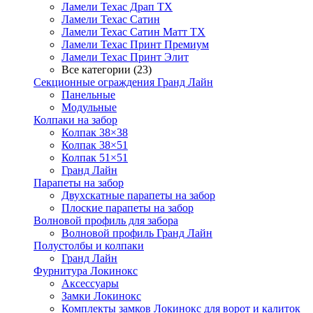
Ламели Техас Драп ТХ
Ламели Техас Сатин
Ламели Техас Сатин Матт ТХ
Ламели Техас Принт Премиум
Ламели Техас Принт Элит
Все категории (23)
Секционные ограждения Гранд Лайн
Панельные
Модульные
Колпаки на забор
Колпак 38×38
Колпак 38×51
Колпак 51×51
Гранд Лайн
Парапеты на забор
Двухскатные парапеты на забор
Плоские парапеты на забор
Волновой профиль для забора
Волновой профиль Гранд Лайн
Полустолбы и колпаки
Гранд Лайн
Фурнитура Локинокс
Аксессуары
Замки Локинокс
Комплекты замков Локинокс для ворот и калиток