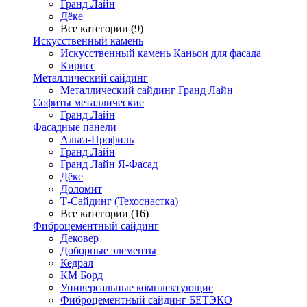
Гранд Лайн
Дёке
Все категории (9)
Искусственный камень
Искусственный камень Каньон для фасада
Кирисс
Металлический сайдинг
Металлический сайдинг Гранд Лайн
Софиты металлические
Гранд Лайн
Фасадные панели
Альта-Профиль
Гранд Лайн
Гранд Лайн Я-Фасад
Дёке
Доломит
Т-Сайдинг (Техоснастка)
Все категории (16)
Фиброцементный сайдинг
Дековер
Доборные элементы
Кедрал
КМ Борд
Универсальные комплектующие
Фиброцементный сайдинг БЕТЭКО