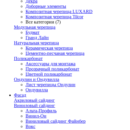
Декра
Доборные элементы
Композитная черепица LUXARD
Композитная черепица Tilcor
Все категории (7)
Модульная черепица
Будмат
Гранд Лайн
Натуральная черепица
Керамическая черепица
Цементно-песчаная черепица
Поликарбонат
Аксессуары для монтажа
Прозрачный поликарбонат
Цветной поликарбонат
Ондулин и Ондувилла
Лист черепицы Ондулин
Ондувилла
Фасад
Акриловый сайдинг
Виниловый сайдинг
Альта-Профиль
Винил-Он
Виниловый сайдинг Файнбер
Вокс