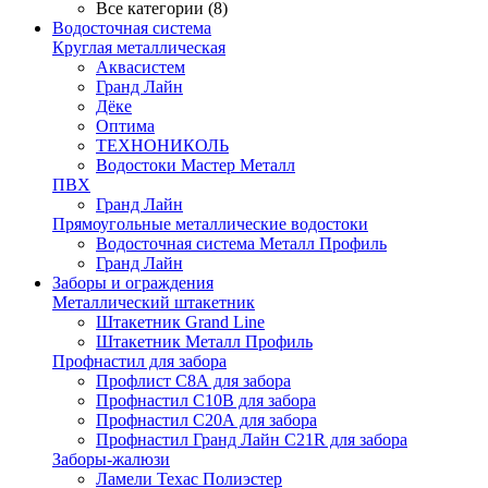
Все категории (8)
Водосточная система
Круглая металлическая
Аквасистем
Гранд Лайн
Дёке
Оптима
ТЕХНОНИКОЛЬ
Водостоки Мастер Металл
ПВХ
Гранд Лайн
Прямоугольные металлические водостоки
Водосточная система Металл Профиль
Гранд Лайн
Заборы и ограждения
Металлический штакетник
Штакетник Grand Line
Штакетник Металл Профиль
Профнастил для забора
Профлист С8А для забора
Профнастил С10В для забора
Профнастил С20А для забора
Профнастил Гранд Лайн С21R для забора
Заборы-жалюзи
Ламели Техас Полиэстер