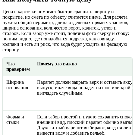
Цена в карточке помогает быстро сравнить ширину и
покрытие, но смета по объекту считается иначе. Для расчета
нужны общий периметр, длина отдельных прямых участков,
ширина основания, количество ворот, калиток, углов и
столбов. Если забор уже стоит, полезны фото сверху и сбоку:
по ним видно, где понадобится подрезка, как совпадут
колпаки и есть ли риск, что вода будет уходить на фасадную
сторону.
Что
Почему это важно
проверяем
Ширина
Парапет должен закрыть верх и оставить акку
основания
выпуск, иначе вода попадет на шов или край б
выглядеть случайным.
Форма и
Если забор простой и нужно сохранить споко
стыки
внешний вид, плоский парапет обычно выгляд
Двухскатный вариант выбирают, когда хочется
вывести воду и добавить рельеф.