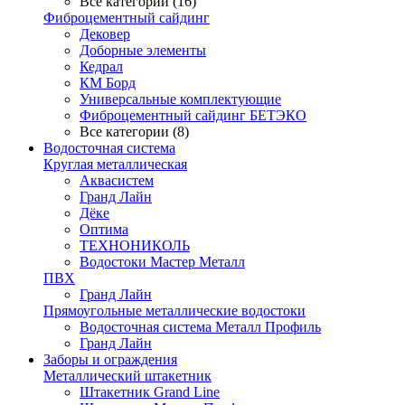
Все категории (16)
Фиброцементный сайдинг
Дековер
Доборные элементы
Кедрал
КМ Борд
Универсальные комплектующие
Фиброцементный сайдинг БЕТЭКО
Все категории (8)
Водосточная система
Круглая металлическая
Аквасистем
Гранд Лайн
Дёке
Оптима
ТЕХНОНИКОЛЬ
Водостоки Мастер Металл
ПВХ
Гранд Лайн
Прямоугольные металлические водостоки
Водосточная система Металл Профиль
Гранд Лайн
Заборы и ограждения
Металлический штакетник
Штакетник Grand Line