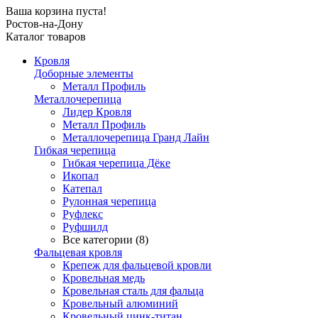
Ваша корзина пуста!
Ростов-на-Дону
Каталог товаров
Кровля
Доборные элементы
Металл Профиль
Металлочерепица
Лидер Кровля
Металл Профиль
Металлочерепица Гранд Лайн
Гибкая черепица
Гибкая черепица Дёке
Икопал
Катепал
Рулонная черепица
Руфлекс
Руфшилд
Все категории (8)
Фальцевая кровля
Крепеж для фальцевой кровли
Кровельная медь
Кровельная сталь для фальца
Кровельный алюминий
Кровельный цинк-титан