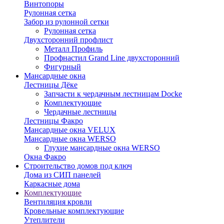
Винтопоры
Рулонная сетка
Забор из рулонной сетки
Рулонная сетка
Двухсторонний профлист
Металл Профиль
Профнастил Grand Line двухсторонний
Фигурный
Мансардные окна
Лестницы Дёке
Запчасти к чердачным лестницам Docke
Комплектующие
Чердачные лестницы
Лестницы Факро
Мансардные окна VELUX
Мансардные окна WERSO
Глухие мансардные окна WERSO
Окна Факро
Строительство домов под ключ
Дома из СИП панелей
Каркасные дома
Комплектующие
Вентиляция кровли
Кровельные комплектующие
Утеплители