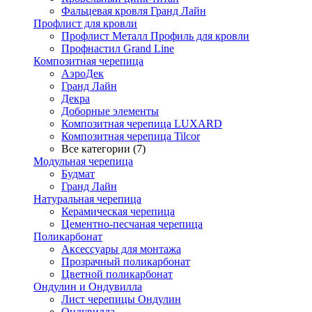
Фальцевая кровля Гранд Лайн
Профлист для кровли
Профлист Металл Профиль для кровли
Профнастил Grand Line
Композитная черепица
АэроДек
Гранд Лайн
Декра
Доборные элементы
Композитная черепица LUXARD
Композитная черепица Tilcor
Все категории (7)
Модульная черепица
Будмат
Гранд Лайн
Натуральная черепица
Керамическая черепица
Цементно-песчаная черепица
Поликарбонат
Аксессуары для монтажа
Прозрачный поликарбонат
Цветной поликарбонат
Ондулин и Ондувилла
Лист черепицы Ондулин
Ондувилла