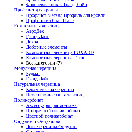
Фальцевая кровля Гранд Лайн
Профлист для кровли
Профлист Металл Профиль для кровли
Профнастил Grand Line
Композитная черепица
АэроДек
Гранд Лайн
Декра
Доборные элементы
Композитная черепица LUXARD
Композитная черепица Tilcor
Все категории (7)
Модульная черепица
Будмат
Гранд Лайн
Натуральная черепица
Керамическая черепица
Цементно-песчаная черепица
Поликарбонат
Аксессуары для монтажа
Прозрачный поликарбонат
Цветной поликарбонат
Ондулин и Ондувилла
Лист черепицы Ондулин
Ондувилла