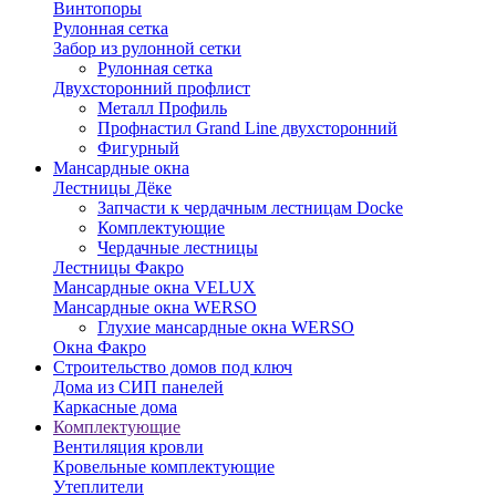
Винтопоры
Рулонная сетка
Забор из рулонной сетки
Рулонная сетка
Двухсторонний профлист
Металл Профиль
Профнастил Grand Line двухсторонний
Фигурный
Мансардные окна
Лестницы Дёке
Запчасти к чердачным лестницам Docke
Комплектующие
Чердачные лестницы
Лестницы Факро
Мансардные окна VELUX
Мансардные окна WERSO
Глухие мансардные окна WERSO
Окна Факро
Строительство домов под ключ
Дома из СИП панелей
Каркасные дома
Комплектующие
Вентиляция кровли
Кровельные комплектующие
Утеплители