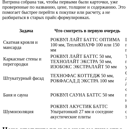
Витрина собрана так, чтобы первыми были карточки, уже
проверенные по названию, цене, толщине и содержанию. Это
помогает быстрее перейти к покупке или расчету, а не
разбираться в старых прайс-формулировках.
Задача
Что смотреть в первую очередь
РОКВУЛ ЛАЙТ БАТТС ОПТИМА
Ш
Скатная кровля и
100 мм, ТеплоКНАУФ 100 или 150
п
мансарда
мм
п
РОКВУЛ ЛАЙТ БАТТС 50 мм,
Т
Каркасные стены и
ТЕХНОЛАЙТ ЭКСТРА 50 мм,
п
перегородки
ИЗОБОКС ЭКСТРАЛАЙТ 50 мм
у
О
ТЕХНОФАС КОТТЕДЖ 50 мм,
Штукатурный фасад
д
РОКФАСАД Д ЭКСТРА 100 мм
д
Ф
Баня и сауна
РОКВУЛ САУНА БАТТС 50 мм
п
и
РОКВУЛ АКУСТИК БАТТС
К
Шумоизоляция
Ультратонкий 27 мм и соседние
о
акустические плиты
э