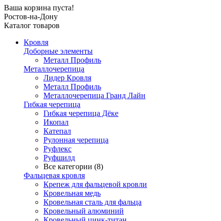
Ваша корзина пуста!
Ростов-на-Дону
Каталог товаров
Кровля
Доборные элементы
Металл Профиль
Металлочерепица
Лидер Кровля
Металл Профиль
Металлочерепица Гранд Лайн
Гибкая черепица
Гибкая черепица Дёке
Икопал
Катепал
Рулонная черепица
Руфлекс
Руфшилд
Все категории (8)
Фальцевая кровля
Крепеж для фальцевой кровли
Кровельная медь
Кровельная сталь для фальца
Кровельный алюминий
Кровельный цинк-титан