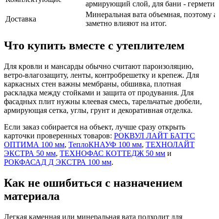
армирующий слой, для бани - герметич
Минеральная вата объемная, поэтому ад
Доставка
заметно влияют на итог.
Что купить вместе с утеплителем
Для кровли и мансарды обычно считают пароизоляцию,
ветро-влагозащиту, ленты, контробрешетку и крепеж. Для
каркасных стен важны мембраны, обшивка, плотная
раскладка между стойками и защита от продувания. Для
фасадных плит нужны клеевая смесь, тарельчатые дюбели,
армирующая сетка, углы, грунт и декоративная отделка.
Если заказ собирается на объект, лучше сразу открыть
карточки проверенных товаров:
РОКВУЛ ЛАЙТ БАТТС
ОПТИМА 100 мм
,
ТеплоКНАУФ 100 мм
,
ТЕХНОЛАЙТ
ЭКСТРА 50 мм
,
ТЕХНОФАС КОТТЕДЖ 50 мм
и
РОКФАСАД Д ЭКСТРА 100 мм
.
Как не ошибиться с назначением
материала
Легкая каменная или минеральная вата подходит для