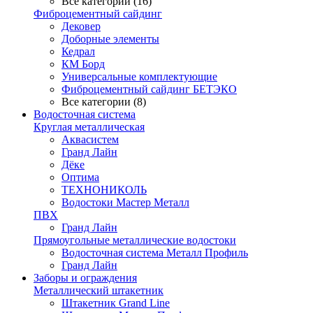
Все категории (16)
Фиброцементный сайдинг
Дековер
Доборные элементы
Кедрал
КМ Борд
Универсальные комплектующие
Фиброцементный сайдинг БЕТЭКО
Все категории (8)
Водосточная система
Круглая металлическая
Аквасистем
Гранд Лайн
Дёке
Оптима
ТЕХНОНИКОЛЬ
Водостоки Мастер Металл
ПВХ
Гранд Лайн
Прямоугольные металлические водостоки
Водосточная система Металл Профиль
Гранд Лайн
Заборы и ограждения
Металлический штакетник
Штакетник Grand Line