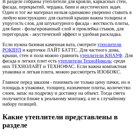
В разделе собраны утеплители для кровли, каркасных стен,
фасада, перекрытий, чердака, бани и акустических задач.
Один и тот же материал нельзя одинаково уверенно ставить в
любую конструкцию: для скатной крыши важна толщина и
упругость слоя, для штукатурного фасада - жесткость плиты,
для бани - фольгированный слой и проклейка стыков, для
перегородок - акустический эффект и удобная раскладка.
Если нужна базовая каменная вата, смотрите
утеплители
РОКВУЛ
и карточки ЛАЙТ БАТТС. Для частного дома,
крыши, стен и пола можно сравнить
утеплители КНАУФ
. Для
фасада и легких плит есть
утеплители ТехноНиколь
; среди
них ТЕХНОЛАЙТ и ТЕХНОФАС. Если важна компактная
упаковка и легкая плита, можно рассмотреть ИЗОБОКС.
Главное перед заказом - понимать не только цену пачки, но и
площадь в упаковке, толщину, назначение плиты, количество
слоев, запас на подрезку и доставку на объект. Тогда смета
получается ближе к реальному монтажу, а не к случайному
набору позиций.
Какие утеплители представлены в
разделе